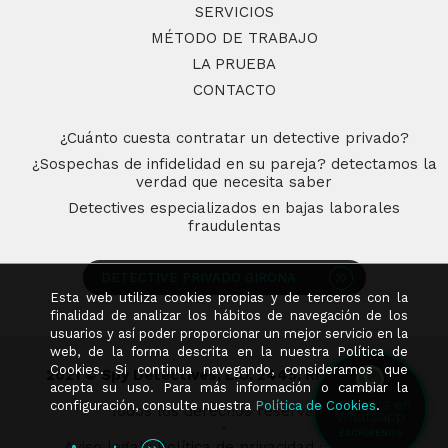
SERVICIOS
MÉTODO DE TRABAJO
LA PRUEBA
CONTACTO
¿Cuánto cuesta contratar un detective privado?
¿Sospechas de infidelidad en su pareja? detectamos la
verdad que necesita saber
Detectives especializados en bajas laborales
fraudulentas
DETECTIVE PRIVADO GIRONA
Esta web utiliza cookies propias y de terceros con la
finalidad de analizar los hábitos de navegación de los
usuarios y así poder proporcionar un mejor servicio en la
web, de la forma descrita en la nuestra Política de
Cookies. Si continua navegando, consideramos que
2021 © Spy Detectives, L.O. 2445, RNSP: 10.632
acepta su uso. Para más información o cambiar la
·
Estamos en
configuración, consulte nuestra
Política de Cookies
.
Todos los derechos reservados
Whatsapp
·
ESCRÍBENOS
Aviso legal
·
Política de privacidad
·
Cookies