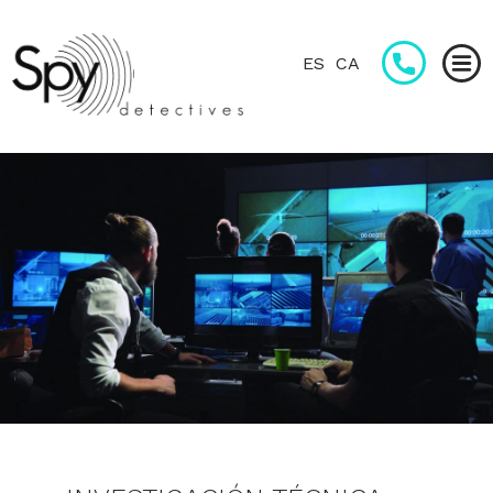
ES
CA